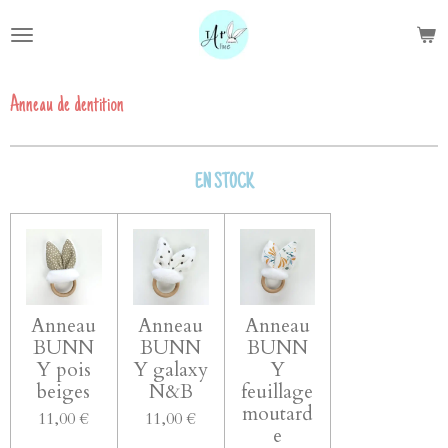
Passer
au
contenu
principal
Anneau de dentition
EN STOCK
Anneau
Anneau
Anneau
BUNN
BUNN
BUNN
Y pois
Y galaxy
Y
beiges
N&B
feuillage
moutard
11,00 €
11,00 €
e