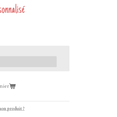
nnalisé
nier
on produit ?