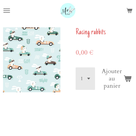
Passer
au
contenu
principal
Racing rabbits
0,00 €
Ajouter
au
panier